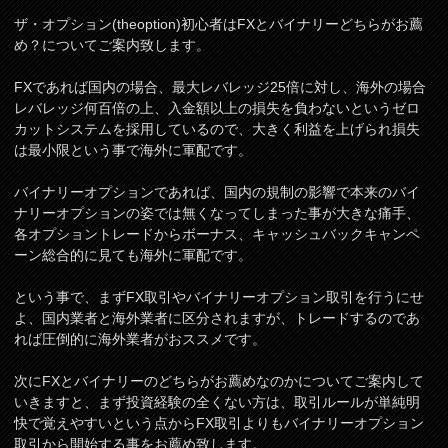
ザ・オプション(theoption)初心者はFXとバイナリーどちらがお薦
め？についてご案内致します。
FXであれば国内の場合、最大レバレッジ25倍に対し、海外の場合
レバレッジ何百倍の上、入金額以上の損失を負わないというゼロ
カットシステムを採用しているので、大きく利益を上げられ損失
は最小限という事で海外に軍配です。
バイナリーオプションであれば、国内の規制の影響で本来のバイ
ナリーオプションの姿では無くなってしまった事が大きな痛手、
各オプショントレードからボーナス、キャッシュバックキャンペ
ーン総合的に見ても海外に軍配です。
という事で、まずFX取引やバイナリーオプション取引を行うにせ
よ、国内業者と海外業者に区分されますが、トレードするのであ
れば圧倒的に海外業者がおススメです。
次にFXとバイナリーのどちらがお薦めなのかについてご案内して
いきますと、まず投資経験の全くない方は、取引ルールが単純明
快で覚えやすいという点からFX取引よりもバイナリーオプション
取引から開始する事をお薦め致します。