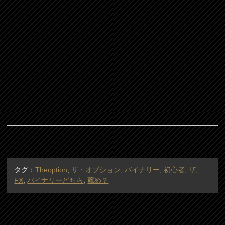
タグ：
Theoption
,
ザ・オプション
,
バイナリー
,
初心者
,
ザ
,
FX
,
バイナリーどちら
,
薦め？