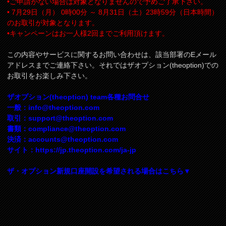
•ご申請がない場合は対象となりませんので予めご了承下さい。
• 7月29日（月） 0時00分 ～ 8月31日（土）23時59分（日本時間）
のお取引が対象となります。
•キャンペーンはお一人様2回までご利用頂けます。
この内容やサービスに関するお問い合わせは、該当部署のEメール
アドレスまでご連絡下さい。それではザオプション(theoption)での
お取引をお楽しみ下さい。
ザオプション(theoption) team各種お問合せ
一般：
info@theoption.com
取引：
support@theoption.com
書類：
compliance@theoption.com
決済：
accounts@theoption.com
サイト：https://jp.theoption.com/ja-jp
ザ・オプション新規口座開設を希望される場合はこちら▼