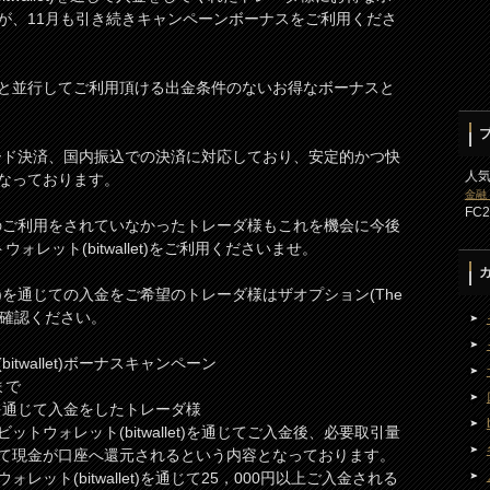
が、11月も引き続きキャンペーンボーナスをご利用くださ
と並行してご利用頂ける出金条件のないお得なボーナスと
は多種カード決済、国内振込での決済に対応しており、安定的かつ快
人
なっております。
金融
FC
let)のご利用をされていなかったトレーダ様もこれを機会に今後
トウォレット(bitwallet)をご利用くださいませ。
let)を通じての入金をご希望のトレーダ様はザオプション(The
をご確認ください。
itwallet)ボーナスキャンペーン
まで
et)を通じて入金をしたトレーダ様
ットウォレット(bitwallet)を通じてご入金後、必要取引量
て現金が口座へ還元されるという内容となっております。
ット(bitwallet)を通じて25，000円以上ご入金される