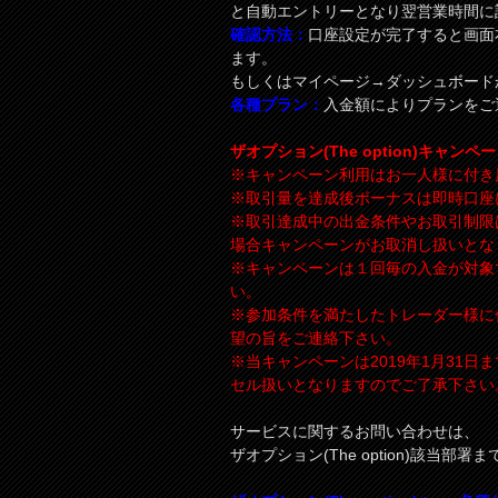
と自動エントリーとなり翌営業時間に
確認方法：
口座設定が完了すると画面
ます。
もしくはマイページ→ダッシュボード
各種プラン：
入金額によりプランをご
ザオプション(The option)キャ
※キャンペーン利用はお一人様に付き
※取引量を達成後ボーナスは即時口座
※取引達成中の出金条件やお取引制限
場合キャンペーンがお取消し扱いとな
※キャンペーンは１回毎の入金が対象
い。
※参加条件を満たしたトレーダー様に
望の旨をご連絡下さい。
※当キャンペーンは2019年1月31
セル扱いとなりますのでご了承下さい
サービスに関するお問い合わせは、
ザオプション(The option)該当部