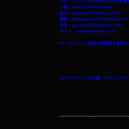
ザオプション(The option) team各
一般：
info@theoption.com
取引：
support@theoption.com
書類：
compliance@theoption.com
決済：
accounts@theoption.com
サイト：www.theoption.com
ザ・オプション新規口座開設を希望さ
モバイルアプリも完備、モバイルアプ