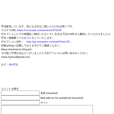
手法販売しています。気になる方はご覧いただければ幸いです。
ココナラURL:
https://coconala.com/services/370233
ザオプションにて口座開設ご検討いただいている方は下記のURLから解説していただけましたら
手法＋無裁量ツールをプレゼントいたします。
ザオプションURL：
http://go.theoption.com/visit/?bta=35
…
詳細はblogに記載しておりますのでご確認ください。
(blog:mokahyena.blog.jp/)
その他ご不明な点などございましたら下記アドレスにお問い合わせください。
moka.hyena@gmail.com
タグ：
30s手法
コメントを残す
名前 (required)
Mail (will not be published) (required)
サイト