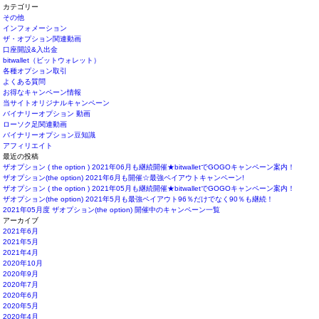
カテゴリー
その他
インフォメーション
ザ・オプション関連動画
口座開設&入出金
bitwallet（ビットウォレット）
各種オプション取引
よくある質問
お得なキャンペーン情報
当サイトオリジナルキャンペーン
バイナリーオプション 動画
ローソク足関連動画
バイナリーオプション豆知識
アフィリエイト
最近の投稿
ザオプション ( the option ) 2021年06月も継続開催★bitwalletでGOGOキャンペーン案内！
ザオプション(the option) 2021年6月も開催☆最強ペイアウトキャンペーン!
ザオプション ( the option ) 2021年05月も継続開催★bitwalletでGOGOキャンペーン案内！
ザオプション(the option) 2021年5月も最強ペイアウト96％だけでなく90％も継続！
2021年05月度 ザオプション(the option) 開催中のキャンペーン一覧
アーカイブ
2021年6月
2021年5月
2021年4月
2020年10月
2020年9月
2020年7月
2020年6月
2020年5月
2020年4月