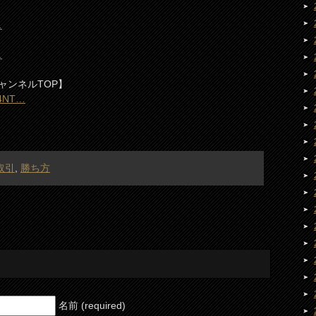
…
…
ャンネルTOP】
C4NT…
取引
,
勝ち方
名前 (required)