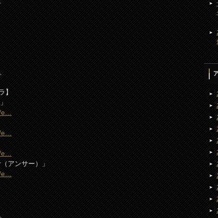
/
…
ラ】
2」
m/e…
m/e…
m/e…
r（アンサー）」
m/e…
…