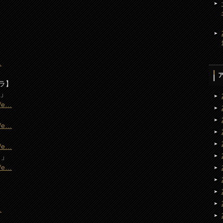
…
ラ】
2」
m/e…
m/e…
m/e…
）」
m/e…
…