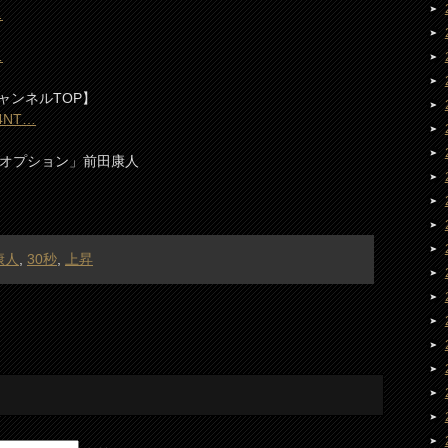
…
…
ャンネルTOP】
C4NT…
ーオプション」前田康人
康人
,
30秒
,
上昇