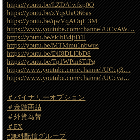
https://youtu.be/LZDAlwfzp0Q
https://youtu.be/zYqsUaO66as
https://youtu.be/qwVqAOqI_3M
https://www.youtube.com/channel/UCvAW…
https://youtu.be/skibB4jtD1I
https://youtu.be/MTMmu1nbwus
https://youtu.be/DlI8DLl0bD8
https://youtu.be/Tp1WPm6TfPg
https://www.youtube.com/channel/UCcg3…
https://www.youtube.com/channel/UCcva…
＃バイナリーオプション
＃金融商品
＃外貨為替
＃FX
#無料配信グループ