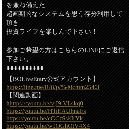
を兼ね備えた
超画期的なシステムを思う存分利用して
頂き
投資ライフを楽しんで下さい！
参加ご希望の方はこちらのLINEにご返信
下さい。
⬇️⬇️⬇️⬇️⬇️⬇️⬇️⬇️⬇️⬇️
【BOLiveEntry公式アカウント】
https://line.me/R/ti/p/%40cmm2540f
【関連動画】
h
https://youtu.be/vjI9lVLskq0
https://youtu.be/HTiEAUhnaEs
https://youtu.be/eGGfSskIrYk
https://youtu.be/w9OGhOtV4X4