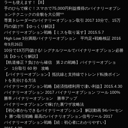
ラーも使えます！【8】
手のひらで稼ぐ！スマホで75,000円利益獲得のバイナリーオプシ
ョンテクニックの全貌を大公開^^
専業トレーダーのバイナリーオプション取引 2017 10分で、15万
円の儲け?! 【ゆっくり解説】
バイナリーオプション戦略【ミスを取り返す】2015.5.7
High Low 3分満期バイナリーオプション 平均足+戦略検証 2016
年9月26日
10分で19万円儲ける! シグナルツールでバイナリーオプション必勝
法【ゆっくり解説】
【軌道修正？負けから確信 第２の戦略】バイナリーオプショ
ン 1分取引 60 秒 攻略
【バイナリーオプション】抵抗線と支持線でトレンド転換ポイン
トを見分ける方法
バイナリーオプション戦略【経済指標利用で凄い利益】2015.4.30
バイナリーオプション 2017 バイナリーオプション ツール 100%
勝率 バイナリーオプション 勝率アップ
バイナリーオプションで稼げた裏ワザ攻略法
【初心者からできるバイナリーオプション】 解説動画 94パーセン
ト 勝つ取引戦略 最高のバイナリオプション信号ツール 2017
バイナリーオプション戦略【続：初心者にわかりやすい】