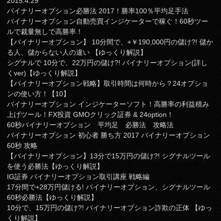
2015.4.29
バイナリーオプション必勝法 2017！勝率100％平均足手法
バイナリーオプション自動売買インジケーターで稼ぐ！60秒ツー
ルで裁量無しで高勝率！
【バイナリーオプション】 10分間で、+￥190,000円の儲け?! 儲か
る人、儲からない人の違い 【ゆっくり解説】
シグナルで 10分で、22万円の儲け?! バイナリーオプション(詳し
くver)【ゆっくり解説】
【バイナリーオプション戦略】取引時間は何時から？24オプショ
ンの使い方！【10】
バイナリーオプション インジケーターソフト！高勝率の利益積み
上げツール！FX投資 GMOクリック証券 & 24option！
60秒バイナリーオプション 平均足 必勝法 攻略法
バイナリーオプション 初心者 勝ち方 2017 バイナリーオプション
60秒 攻略
【バイナリーオプション】13分で15万円の儲け?! シグナルツール
を使う必勝法【ゆっくり解説】
IG証券 バイナリーオプション取引講座 戦略編
17分間で+28万円儲ける! バイナリーオプション、シグナルツール
60秒必勝法【ゆっくり解説】
10分で、15万円の儲け?! バイナリーオプション詐欺の正体 【ゆっ
くり解説】