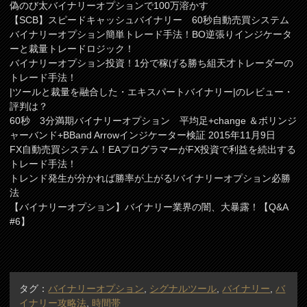
偽のび太バイナリーオプションで100万溶かす
【SCB】スピードキャッシュバイナリー 60秒自動売買システム
バイナリーオプション簡単トレード手法！BO逆張りインジケータ
ーと裁量トレードロジック！
バイナリーオプション投資！1分で稼げる勝ち組天才トレーダーの
トレード手法！
|ツールと裁量を融合した・エキスパートバイナリー|のレビュー・
評判は？
60秒 3分満期バイナリーオプション 平均足+change ＆ボリンジ
ャーバンド+BBand Arrowインジケーター検証 2015年11月9日
FX自動売買システム！EAプログラマーがFX投資で利益を続出する
トレード手法！
トレンド発生が分かれば勝率が上がる!バイナリーオプション必勝
法
【バイナリーオプション】バイナリー業界の闇、大暴露！【Q&A
#6】
タグ：
バイナリーオプション
,
シグナルツール
,
バイナリー
,
バ
イナリー攻略法
,
時間帯