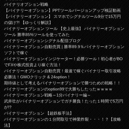
バイナリオプション戦略
【バイナリーオプション】PPTツールバージョンアップ検証動画
【バイナリーオプション】 スマホでシグナルツール9分で15万円
の儲け?! 【ゆっくり解説】
バイナリーオプション ツール 【史上最強】 バイナリーオプション
ツール 勝率85%ツールを使ってみた
バイナリーオプションシグナル配信ブログ
バイナリーオプション自動売買 | 勝率89.9％バイナリーオプション
ソフトで稼ぐ
バイナリーオプションインジケーター！必勝ツール！初心者がBO
でFXや株式投資より稼ぐ方法！
バイナリーオプション自動売買！最速で稼ぐバイナリー取引攻略
必勝法！GMOクリック & 24option！
期待値として考えるバイナリーオプションで勝つための戦略！！
バイナリーオプションのoption99で大勝ちしたったｗｗｗｗ
バイナリーオプション戦略～1分バイナリー編～
武井壮がバイナリーオプションでガチ勝負！たった１時間で5万円
が!?
バイナリーオプション 【超鉄板手法】
バイナリーオプションの１分間取引で神業炸裂・・・！？【攻略
法】