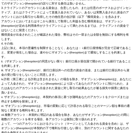
てのザオプション(theoption)の誤りに対する責任は負いません。
3.クライアントのアカウントにある資金は、合意したもの、または任意のボーナスおよびインセン
ティブ、またはクライアントによって直接入金されていない、あるいは実際入金された資金のア
カウントにおける取引から取得したその他任意の合計額（以下『獲得資金』）を含みます。
アカウントにおいてまたはそこから派生して取得した利益を含む獲得資金は、ザオプション
(theoption)が定める利用条件がクライアントによって満たされるまでは、クライアントの資金で
はないことに留意ください。
獲得資金が出金されたことが確認された場合、弊社はその一部または全額を無効にする権利を有
します。
4.その他:
上記に加え、本項の普遍性を制限することなく、あなたは： i.銀行口座情報が完全で正確であるこ
と、変更が発生した場合は、速やかにザオプション(theoption)まで通知しすることを約束しま
す。
ii.（ザオプション(theoption)の同意がない限り）銀行口座が居住国で開かれている銀行であること
を約束します。
iii. ザオプション(theoption)が、銀行口座以外への任意の資金の送金、または銀行口座以外から資
金の受け取りをしないことに同意します。
iv.詐欺（第三者による詐欺は含まれません）の場合を除き、ザオプション(theoption)は、あなたに
よって入金された、ザオプション(theoption)により誤ってあなたのアカウントに預けられた、ま
たはあなたのアカウントから出金された資金に対し取引の結果あなたが被る損失や損害に責任を
負いません。
v. ザオプション(theoption)は、本契約の条項に基づき随時あなたのアカウントをクローズまたは
停止する権利を留保します。
vi. ザオプション(theoption)は、市場の変動に応じて許容される取引ごとのマージン額を事前の通
知なく変更する権利を有します。
vii.複数アカウント：本契約に明記のある場合を除き、あなたがザオプション(theoption)との間に
複数のアカウントを有する場合、各アカウントは個別に取り扱われます。
よって、一つのアカウントにおけるクレジット（マージンとして入金される資金を含め）は、ザ
オプション(theoption)が本契約の下で権利を行使しない限り、別のアカウントに関するあなたの
責任を免除するものではありません。