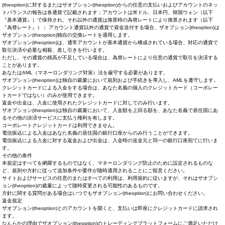
(theoption)に対するまたはザオプション(theoption)からの任意の支払いおよびアカウントのネッ
トバランスの報告は各通貨で記載されます；アカウントは米ドル、日本円、韓国ウォン（以下
『基本通貨』）で保持され、それ以外の通貨は換算時の為替レートにより換算されます（以下
『為替レート』）； アカウント通貨以外の通貨で資金送付する場合、ザオプション(theoption)は
ザオプション(theoption)独自の交換レートを適用します。
ザオプション(theoption)は、通常アカウントが基本通貨から構成されている場合、対応の通貨で
取引決済や必要な相殺、差し引きを行います。
ただし、その通貨の残高が不足している場合は、為替レートにより任意の通貨で取引を決済する
ことがあります。
あなたはAML（マネーロンダリング対策）法を厳守する必要があります。
ザオプション(theoption)は独自の裁量において規則および手続きを導入し、AMLを遵守します。
クレジットカードによる入金をする場合は、あなた名義の個人のクレジットカード（コーポレー
トカードではない）のみが使用できます。
返金や出金は、入金に使用されたクレジットカードに対してのみ行います。
ザオプション(theoption)は独自の裁量において、入金額を上回る額を、あなた名義で居住国にあ
るその他の決済サービスに支払う権利を有します。
コーポレートクレジットカードは利用できません。
電信振込による入金はあなた名義の居住国の銀行口座からのみ行うことができます。
電信振込による入金に対する返金および出金は、入金時の送金元と同一の銀行口座宛てに行いま
す。
その他の条件
本規定はすべてを網羅するものではなく、マネーロンダリング防止のために設定されるものな
ど、規則や方針に従って追加条件や要件が随時適用されることにご留意ください。
サイトおよびサービスの任意のまたはすべての利用は、利用規約に従いますが、それはザオプシ
ョン(theoption)の裁量によって随時変更される可能性のあるものです。
方針に関する質問がある場合はいつでもザオプション(theoption)にお問い合わせください。
返金規定
ザオプション(theoption)とのアカウントを開くと、支払いは即座にクレジットカードに請求され
ます。
なんらかの理由でザオプション(theoption)のトレーディングプラットフォームにご満足いただけ