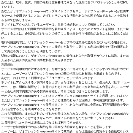
あなたは、取引、投資、同様の活動は世界各地で異なった規則に基づいて行われることを理解し
ています。
あなたがザオプション(theoption)ウェブサイトにアクセスし、ザオプション(theoption)が提供す
るツールを使用できることは、必ずしもそのような活動があなたの国で合法であることを意味す
るものではありません。
本サイトにアクセスしているユーザーは、自身で法的制約について確認してください。
サービス規約および利用規約の明示的な規約違反により、あなたのアカウントを閉鎖、また一時
停止することは、必然的にポジションの終了による損失を伴う可能性があることにご留意くださ
い。
現行利用規約では、ザオプション(theoption)およびその従業員の過失を含むいかなる場合にも、
ザオプション(theoption)ウェブサイトに接続した取引中に発生する利益の損失や任意の損害に対
して責任を負うことはないと明言しています。
明確な状況において、ザオプション(theoption)の責任はあなたが取引アカウントに転送、または
入金された前月の資金の月間手数料額に限定されます。
利用規約
サービスの利用規約に対する序文は、分離できない一部分であり、そこからすべての会社の方針
と共に、ユーザーとザオプション(theoption)の間の拘束力のある契約を形成するものです。
あなた、およびサイト利用者は以下『ユーザー』として述べられます。
本サイトにアクセスする／訪問するおよび／または利用することにより、任意の人（以下 『ユー
ザー』）は、明解に制限なく、任意のまたあらゆる利用規約に拘束力のある合意を表し、ユーザ
ーと会社の間で拘束力のある契約を締結し、それに完全に従うことを約束します。
ザオプション(theoption)サイトにおける／ザオプション(theoption)サイトを利用した、および／
またはザオプション(theoption)サイトによる任意のあらゆる活動は、本利用規約に従います。
ザオプション(theoption)サイトを使用することで、あなたは明確に全面的に下記利用規約を受け
入れ合意することを表明することになります。
これら利用規約、または方針のいずれかを受け入れられない場合、ザオプション(theoption)のサ
ービスを受けることはできませんので、本サイトの利用をただちに中止してください。
1. 使用許可: ユーザーは18歳以上でなければ利用できません。
ユーザーは法的拘束力のある契約を結ぶ完全な法的能力を有することを意味します。
ユーザーは、ザオプション(theoption)サイトで商業的、または連続的な売買をする自動取引シス