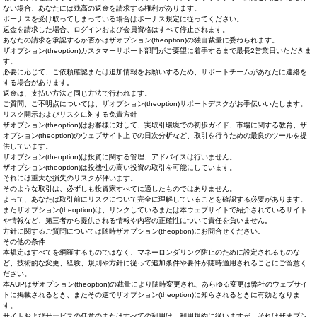
ない場合、あなたには残高の返金を請求する権利があります。
ボーナスを受け取ってしまっている場合はボーナス規定に従ってください。
返金を請求した場合、ログインおよび会員資格はすべて停止されます。
あなたの請求を承認するか否かはザオプション(theoption)の独自裁量に委ねられます。
ザオプション(theoption)カスタマーサポート部門がご要望に着手するまで最長2営業日いただきま
す。
必要に応じて、ご依頼確認または追加情報をお願いするため、サポートチームがあなたに連絡を
する場合があります。
返金は、支払い方法と同じ方法で行われます。
ご質問、ご不明点については、ザオプション(theoption)サポートデスクがお手伝いいたします。
リスク開示およびリスクに対する免責方針
ザオプション(theoption)はお客様に対して、実取引環境での初歩ガイド、市場に関する教育、ザ
オプション(theoption)のウェブサイト上での日次分析など、取引を行うための最良のツールを提
供しています。
ザオプション(theoption)は投資に関する管理、アドバイスは行いません。
ザオプション(theoption)は投機性の高い投資の取引を可能にしています。
それには重大な損失のリスクが伴います。
そのような取引は、必ずしも投資家すべてに適したものではありません。
よって、あなたは取引前にリスクについて完全に理解していることを確認する必要があります。
またザオプション(theoption)は、リンクしているまたは本ウェブサイトで紹介されているサイト
や情報など、第三者から提供される情報や内容の正確性について責任を負いません。
方針に関するご質問については随時ザオプション(theoption)にお問合せください。
その他の条件
本規定はすべてを網羅するものではなく、マネーロンダリング防止のために設定されるものな
ど、技術的な変更、経験、規則や方針に従って追加条件や要件が随時適用されることにご留意く
ださい。
本AUPはザオプション(theoption)の裁量により随時変更され、あらゆる変更は弊社のウェブサイ
トに掲載されるとき、またその逆でザオプション(theoption)に知らされるときに有効となりま
す。
サイトおよびサービスの任意のまたはすべての利用は、利用規約に従いますが、それはザオプシ