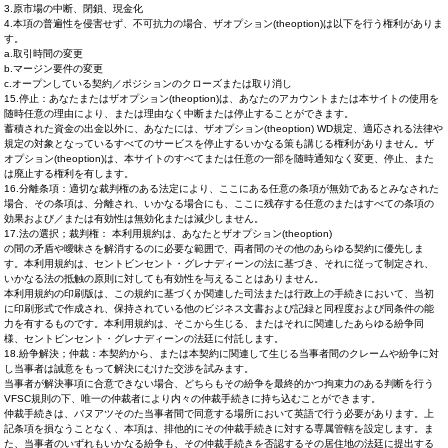
3.原市場の中断、閉鎖、現金化
4.本項の普遍性を侵害せず、不可抗力の場合、ザオプション(theoption)は以下を行う権利がありま
す。
a.取引時間の変更
b.マージン要件の変更
c.オープンしている契約／ポジションのクローズまたは取り消し
15.停止：あなたまたはザオプション(theoption)は、あなたのアカウントまたは本サイトの使用を
随時任意の理由により、または理由なく中断または停止することができます。
蓄積された資金の出金以外に、あなたには、ザオプション(theoption) WD規定、適応される法律や
規定の対象となっているすべてのサービスを停止するいかなる策も講じる権利がありません。ザ
オプション(theoption)は、本サイトのすべてまたは任意の一部を随時通知なく変更、停止、また
は廃止する権利を有します。
16.分離条項：適切な裁判権のある法定により、ここにある任意の条項が無効であるとみなされた
場合、その条項は、分離され、いかなる場合にも、ここに残存する任意のまたはすべての条項の
効果および／または有効性は無効化または減少しません。
17.法の選択；裁判権： 本利用規約は、あなたとザオプション(theoption)
の間の矛盾や曖昧さを解消するのに必要な範囲で、両者間のその他のあらゆる契約に優先しま
す。本利用規約は、セントビンセント・グレナディーンの法に基づき、それに従って制定され、
いかなる法の抵触の原則に対しても有効性を与えることはありません。
本利用規約の印刷版は、この規約に基づくか関連した司法または行政上の手続きにおいて、当初
に印刷形式で作成され、保持されている他のビジネス文書および記録と同程度および同条件の能
力を有するものです。本利用規約は、そこから生じる、またはそれに関連したあらゆる紛争同
様、セントビンセント・グレナディーンの法廷に付託します。
18.紛争解決；仲裁：本契約から、または本契約に関連して生じる当事者間のクレームや紛争に対
し当事者は誠意をもって解決にむけた交渉を試みます。
当事者が解決事項に合意できない場合、どちらもその紛争を最終的かつ拘束力のある判断を行う
VFSC規則の下、唯一の仲裁者により内々の仲裁手続きに持ち込むことができます。
仲裁手続きは、バヌアツそのた当事者間で同意する場所において英語で行う必要があります。上
記条項を損なうことなく、本項は、排他的にその仲裁手続きに対する専属管轄を設定します。ま
た、当事者のいずれもいかなる紛争も、その仲裁手続きを否認するその居住地の法廷に提出する