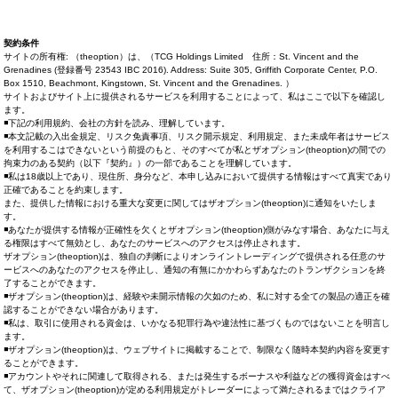
契約条件
サイトの所有権: （theoption）は、（TCG Holdings Limited 住所：St. Vincent and the
Grenadines (登録番号 23543 IBC 2016). Address: Suite 305, Griffith Corporate Center, P.O.
Box 1510, Beachmont, Kingstown, St. Vincent and the Grenadines. ）
サイトおよびサイト上に提供されるサービスを利用することによって、私はここで以下を確認し
ます。
◾下記の利用規約、会社の方針を読み、理解しています。
◾本文記載の入出金規定、リスク免責事項、リスク開示規定、利用規定、また未成年者はサービス
を利用するこはできないという前提のもと、そのすべてが私とザオプション(theoption)の間での
拘束力のある契約（以下『契約』）の一部であることを理解しています。
◾私は18歳以上であり、現住所、身分など、本申し込みにおいて提供する情報はすべて真実であり
正確であることを約束します。
また、提供した情報における重大な変更に関してはザオプション(theoption)に通知をいたしま
す。
◾あなたが提供する情報が正確性を欠くとザオプション(theoption)側がみなす場合、あなたに与え
る権限はすべて無効とし、あなたのサービスへのアクセスは停止されます。
ザオプション(theoption)は、独自の判断によりオンライントレーディングで提供される任意のサ
ービスへのあなたのアクセスを停止し、通知の有無にかかわらずあなたのトランザクションを終
了することができます。
◾ザオプション(theoption)は、経験や未開示情報の欠如のため、私に対する全ての製品の適正を確
認することができない場合があります。
◾私は、取引に使用される資金は、いかなる犯罪行為や違法性に基づくものではないことを明言し
ます。
◾ザオプション(theoption)は、ウェブサイトに掲載することで、制限なく随時本契約内容を変更す
ることができます。
◾アカウントやそれに関連して取得される、または発生するボーナスや利益などの獲得資金はすべ
て、ザオプション(theoption)が定める利用規定がトレーダーによって満たされるまではクライア