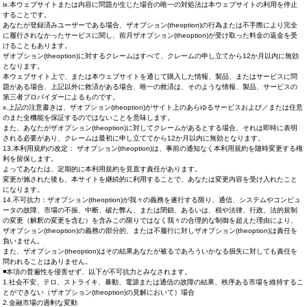
ix.本ウェブサイトまたは内容に問題が生じた場合の唯一の対処法は本ウェブサイトの利用を停止
することです。
あなたが登録済みユーザーである場合、ザオプション(theoption)の行為または不手際により完全
に履行されなかったサービスに関し、前月ザオプション(theoption)が受け取った料金の返金を受
けることもあります。
ザオプション(theoption)に対するクレームはすべて、クレームの申し立てから12か月以内に無効
となります。
本ウェブサイト上で、または本ウェブサイトを通じて購入した情報、製品、またはサービスに問
題がある場合、上記以外に救済がある場合、唯一の救済は、そのような情報、製品、サービスの
第三者プロバイダーによるものです。
x.上記の注意書きは、ザオプション(theoption)がサイト上のあらゆるサービスおよび／または任意
のまた全機能を保証するのではないことを意味します。
また、あなたがザオプション(theoption)に対してクレームがあるとする場合、それは即時に表明
される必要があり、クレームは最初に申し立ててから12か月以内に無効となります。
13.本利用規約の改定： ザオプション(theoption)は、事前の通知なく本利用規約を随時変更する権
利を留保します。
よってあなたは、定期的に本利用規約を見直す責任があります。
変更が施された後も、本サイトを継続的に利用することで、あなたは変更内容を受け入れたこと
になります。
14.不可抗力：ザオプション(theoption)が我々の義務を遂行する限り、通信、システムやコンピュ
ータの故障、市場の不振、中断、破た弊ん、または閉鎖、あるいは、税や法律、行政、法的規制
の変更（解釈の変更を含む）を含みこの限りではなく我々の合理的な制御を超えた理由により、
ザオプション(theoption)の義務の部分的、または不履行に対しザオプション(theoption)は責任を
負いません。
また、ザオプション(theoption)はその結果あなたが被るであろういかなる損失に対しても責任を
問われることはありません。
◾本項の普遍性を侵害せず、以下が不可抗力とみなされます。
1.社会不安、テロ、ストライキ、暴動、電源または通信の故障の結果、秩序ある市場を維持するこ
とができない（ザオプション(theoption)の見解において）場合
2.金融市場の過剰な変動