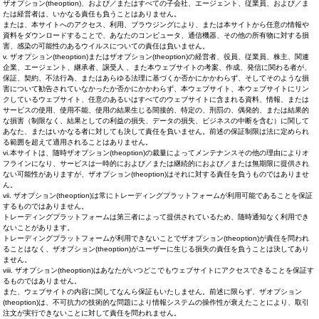
ザオプション(theoption)、および／またはすべての子会社、エージェント、従業員、および／ま
たは経営者は、いかなる責任も負うことはありません。
または、本サイトへのアクセス、利用、ブラウジングにより、または本サイトから任意の情報や
資料をダウンロードすることで、あなたのコンピュータ、通信機器、その他の所有物に対する損
害、感染の可能性のあるウイルスについての責任は負いません。
v. ザオプション(theoption)またはザオプション(theoption)の経営者、役員、従業員、株主、関連
企業、エージェント、継承者、譲受人 、また本ウェブサイトの考案、作成、発信に関わる者が、
保証、契約、不法行為、またはあらゆる法理に基づくか否かにかかわらず、そしてそのような損
害について勧告されていなかったか否かにかかわらず、本ウェブサイト、本ウェブサイトにリン
クしているウェブサイト、任意のあるいはすべてのウェブサイトに含まれる資料、情報、または
サービスの使用、使用不能、使用の結果生じる間接的、特定の、刑罰の、偶発的、または結果的
な損害（制限なく、結果としての利益の損失、データの損失、ビジネスの中断を含む）に関して
あなた、またはいかなる者に対しても決して責任を負いません。前述の保証制限は法に定められ
る範囲を超えて適用されることはありません。
vi.本サイトは、随時ザオプション(theoption)の裁量によってメンテナンスその他の理由によりオ
フラインになり、サービスは一時的におよび／または継続的におよび／または無期限に提供され
ない可能性がありますが、ザオプション(theoption)はそれに対する責任を負うものではありませ
ん。
vii. ザオプション(theoption)は常にトレーディングプラットフォームが利用可能であることを保証
するものではありません。
トレーディングプラットフォームは第三者によって提供されているため、随時通知なく利用でき
ないことがあります。
トレーディングプラットフォームが利用できないことでザオプション(theoption)が責任を問われ
ることはなく、ザオプション(theoption)がユーザーに生じる損失の責任を負うことは決してあり
ません。
viii. ザオプション(theoption)はあなたがいつどこでもウェブサイトにアクセスできることを保証す
るものではありません。
また、ウェブサイトの内容に関してなんら保証もいたしません。前述に限らず、ザオプション
(theoption)は、不可抗力の技術的な問題により情報システムの操作性が衰えたことにより、取引
注文が実行できないことに対して責任を問われません。