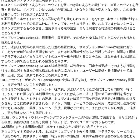
ける直近月のデポジット額に制限されます。
8.ログインの安全性：あなたのアカウントを守るのは常にあなたの責任です。複数アカウントを所
有する場合は、ザオプション(theoption)が書面によりあなたと同意を交わさない限り、この責任
は各アカウントに個別に及びます。
9.不正利用：本サイトのいかなる不法な利用も禁じられており、あなたは、本サイト利用に対する
本利用規約やすべての規定以外に、ギャンブル、セキュリティ、税、および／またはマネーロン
ダリングに対するものを含み、適用されうる法や規定、または関連する司法権の拘束を受けるこ
ととなります。
ザオプション(theoption)は、刑事事件、民事責任、その他あらゆる法を犯すとみなされる行為を
奨励しません。
また、法および同等の規則に従った任意の措置に加え、ザオプション(theoption)の裁量におい
て、あなたが前述の禁止事項を破った、または破る可能性があると判断した場合、制限なく関連
マテリアルおよび／または本サイトのユーザー権を排除することを含め、違反を正すまたは防止
するのに必要であると思われる措置をとります。
ザオプション(theoption)はあらゆる法執行機関、裁判所命令、召喚令状要請、そのような行動を
行う人物に関する身元の開示指示に全面的に協力します。ユーザーは提供する情報がすべて真
実、正確、完全、最新であることを約束します。
10.ユーザーは、ザオプション(theoption)に免責の保証を与え、ザオプション(theoption)を保護
し、損害を与えないことを約束します。
それはその関連会社、エージェント、従業員、および／または経営者に対しても同様で、特に
（しかしこれに限らず）本利用規約および／またはあらゆる法（任意の第三者の権利を脅かす、
または侵害することを含む）の違反、および／または適用可能な任意の第三者の利用規約の違反
を含み、ここに提供され含まれる、サイト、情報、サービスの誤った利用、危害に関し任意の方
法であらゆる責任、義務、クレーム、負債、費用などに対して、またはそれらから免責し、保護
し、害を与えないことを保証します。
11.税：ウェブサイトやトレーディングプラットフォームの利用に関して発生する、または課され
る税金、義務や政府に支払う費用（『税』）は、すべてユーザーが負うものです。
12.明示的または非明示的保証：本サイトはあなたの責任でご利用ください。
本ウェブサイトで提供される、または本ウェブサイトを介する情報、マテリアル、サービスは、
『現行の形で』提供され、市場性、特定目的への適応性、知的財産権の非侵害の保証を含むあら