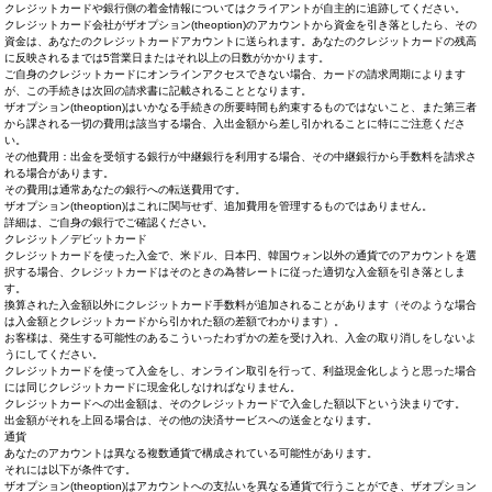
クレジットカードや銀行側の着金情報についてはクライアントが自主的に追跡してください。
クレジットカード会社がザオプション(theoption)のアカウントから資金を引き落としたら、その
資金は、あなたのクレジットカードアカウントに送られます。あなたのクレジットカードの残高
に反映されるまでは5営業日またはそれ以上の日数がかかります。
ご自身のクレジットカードにオンラインアクセスできない場合、カードの請求周期によります
が、この手続きは次回の請求書に記載されることとなります。
ザオプション(theoption)はいかなる手続きの所要時間も約束するものではないこと、また第三者
から課される一切の費用は該当する場合、入出金額から差し引かれることに特にご注意くださ
い。
その他費用：出金を受領する銀行が中継銀行を利用する場合、その中継銀行から手数料を請求さ
れる場合があります。
その費用は通常あなたの銀行への転送費用です。
ザオプション(theoption)はこれに関与せず、追加費用を管理するものではありません。
詳細は、ご自身の銀行でご確認ください。
クレジット／デビットカード
クレジットカードを使った入金で、米ドル、日本円、韓国ウォン以外の通貨でのアカウントを選
択する場合、クレジットカードはそのときの為替レートに従った適切な入金額を引き落としま
す。
換算された入金額以外にクレジットカード手数料が追加されることがあります（そのような場合
は入金額とクレジットカードから引かれた額の差額でわかります）。
お客様は、発生する可能性のあるこういったわずかの差を受け入れ、入金の取り消しをしないよ
うにしてください。
クレジットカードを使って入金をし、オンライン取引を行って、利益現金化しようと思った場合
には同じクレジットカードに現金化しなければなりません。
クレジットカードへの出金額は、そのクレジットカードで入金した額以下という決まりです。
出金額がそれを上回る場合は、その他の決済サービスへの送金となります。
通貨
あなたのアカウントは異なる複数通貨で構成されている可能性があります。
それには以下が条件です。
ザオプション(theoption)はアカウントへの支払いを異なる通貨で行うことができ、ザオプション