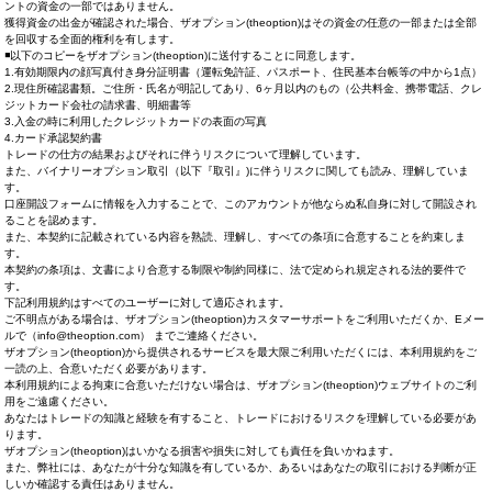
ントの資金の一部ではありません。
獲得資金の出金が確認された場合、ザオプション(theoption)はその資金の任意の一部または全部
を回収する全面的権利を有します。
◾以下のコピーをザオプション(theoption)に送付することに同意します。
1.有効期限内の顔写真付き身分証明書（運転免許証、パスポート、住民基本台帳等の中から1点）
2.現住所確認書類。ご住所・氏名が明記してあり、6ヶ月以内のもの（公共料金、携帯電話、クレ
ジットカード会社の請求書、明細書等
3.入金の時に利用したクレジットカードの表面の写真
4.カード承認契約書
トレードの仕方の結果およびそれに伴うリスクについて理解しています。
また、バイナリーオプション取引（以下『取引』)に伴うリスクに関しても読み、理解していま
す。
口座開設フォームに情報を入力することで、このアカウントが他ならぬ私自身に対して開設され
ることを認めます。
また、本契約に記載されている内容を熟読、理解し、すべての条項に合意することを約束しま
す。
本契約の条項は、文書により合意する制限や制約同様に、法で定められ規定される法的要件で
す。
下記利用規約はすべてのユーザーに対して適応されます。
ご不明点がある場合は、ザオプション(theoption)カスタマーサポートをご利用いただくか、Eメー
ルで（
info@theoption.com
） までご連絡ください。
ザオプション(theoption)から提供されるサービスを最大限ご利用いただくには、本利用規約をご
一読の上、合意いただく必要があります。
本利用規約による拘束に合意いただけない場合は、ザオプション(theoption)ウェブサイトのご利
用をご遠慮ください。
あなたはトレードの知識と経験を有すること、トレードにおけるリスクを理解している必要があ
ります。
ザオプション(theoption)はいかなる損害や損失に対しても責任を負いかねます。
また、弊社には、あなたが十分な知識を有しているか、あるいはあなたの取引における判断が正
しいか確認する責任はありません。