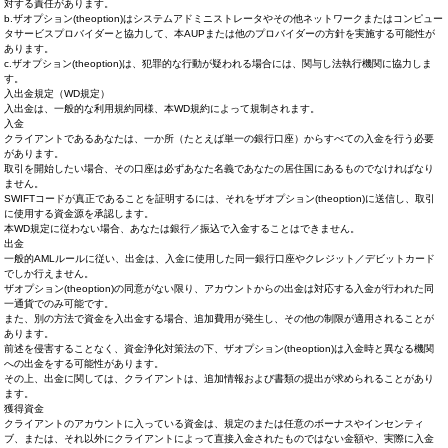
対する責任があります。
b.ザオプション(theoption)はシステムアドミニストレータやその他ネットワークまたはコンピュー
タサービスプロバイダーと協力して、本AUPまたは他のプロバイダーの方針を実施する可能性が
あります。
c.ザオプション(theoption)は、犯罪的な行動が疑われる場合には、関与し法執行機関に協力しま
す。
入出金規定（WD規定）
入出金は、一般的な利用規約同様、本WD規約によって規制されます。
入金
クライアントであるあなたは、一か所（たとえば単一の銀行口座）からすべての入金を行う必要
があります。
取引を開始したい場合、その口座は必ずあなた名義であなたの居住国にあるものでなければなり
ません。
SWIFTコードが真正であることを証明するには、それをザオプション(theoption)に送信し、取引
に使用する資金源を承認します。
本WD規定に従わない場合、あなたは銀行／振込で入金することはできません。
出金
一般的AMLルールに従い、出金は、入金に使用した同一銀行口座やクレジット／デビットカード
でしか行えません。
ザオプション(theoption)の同意がない限り、アカウントからの出金は対応する入金が行われた同
一通貨でのみ可能です。
また、別の方法で資金を入出金する場合、追加費用が発生し、その他の制限が適用されることが
あります。
前述を侵害することなく、資金浄化対策法の下、ザオプション(theoption)は入金時と異なる機関
への出金をする可能性があります。
その上、出金に関しては、クライアントは、追加情報および書類の提出が求められることがあり
ます。
獲得資金
クライアントのアカウントに入っている資金は、規定のまたは任意のボーナスやインセンティ
ブ、または、それ以外にクライアントによって直接入金されたものではない金額や、実際に入金