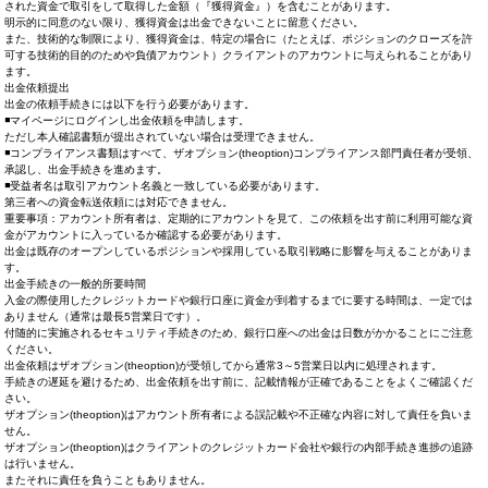
された資金で取引をして取得した金額（『獲得資金』）を含むことがあります。
明示的に同意のない限り、獲得資金は出金できないことに留意ください。
また、技術的な制限により、獲得資金は、特定の場合に（たとえば、ポジションのクローズを許
可する技術的目的のためや負債アカウント）クライアントのアカウントに与えられることがあり
ます。
出金依頼提出
出金の依頼手続きには以下を行う必要があります。
◾マイページにログインし出金依頼を申請します。
ただし本人確認書類が提出されていない場合は受理できません。
◾コンプライアンス書類はすべて、ザオプション(theoption)コンプライアンス部門責任者が受領、
承認し、出金手続きを進めます。
◾受益者名は取引アカウント名義と一致している必要があります。
第三者への資金転送依頼には対応できません。
重要事項：アカウント所有者は、定期的にアカウントを見て、この依頼を出す前に利用可能な資
金がアカウントに入っているか確認する必要があります。
出金は既存のオープンしているポジションや採用している取引戦略に影響を与えることがありま
す。
出金手続きの一般的所要時間
入金の際使用したクレジットカードや銀行口座に資金が到着するまでに要する時間は、一定では
ありません（通常は最長5営業日です）。
付随的に実施されるセキュリティ手続きのため、銀行口座への出金は日数がかかることにご注意
ください。
出金依頼はザオプション(theoption)が受領してから通常3～5営業日以内に処理されます。
手続きの遅延を避けるため、出金依頼を出す前に、記載情報が正確であることをよくご確認くだ
さい。
ザオプション(theoption)はアカウント所有者による誤記載や不正確な内容に対して責任を負いま
せん。
ザオプション(theoption)はクライアントのクレジットカード会社や銀行の内部手続き進捗の追跡
は行いません。
またそれに責任を負うこともありません。