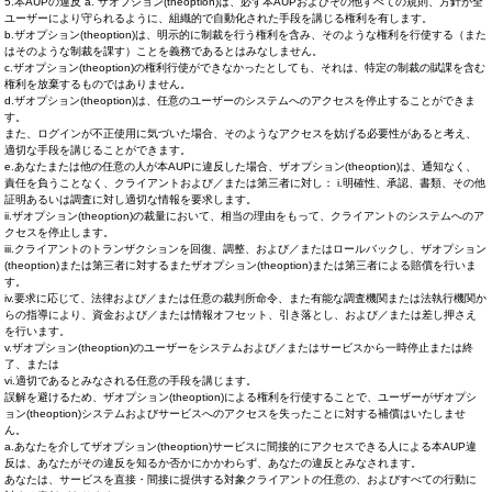
5.本AUPの違反 a. ザオプション(theoption)は、必ず本AUPおよびその他すべての規則、方針が全
ユーザーにより守られるように、組織的で自動化された手段を講じる権利を有します。
b.ザオプション(theoption)は、明示的に制裁を行う権利を含み、そのような権利を行使する（また
はそのような制裁を課す）ことを義務であるとはみなしません。
c.ザオプション(theoption)の権利行使ができなかったとしても、それは、特定の制裁の賦課を含む
権利を放棄するものではありません。
d.ザオプション(theoption)は、任意のユーザーのシステムへのアクセスを停止することができま
す。
また、ログインが不正使用に気づいた場合、そのようなアクセスを妨げる必要性があると考え、
適切な手段を講じることができます。
e.あなたまたは他の任意の人が本AUPに違反した場合、ザオプション(theoption)は、通知なく、
責任を負うことなく、クライアントおよび／または第三者に対し： i.明確性、承認、書類、その他
証明あるいは調査に対し適切な情報を要求します。
ii.ザオプション(theoption)の裁量において、相当の理由をもって、クライアントのシステムへのア
クセスを停止します。
iii.クライアントのトランザクションを回復、調整、および／またはロールバックし、ザオプション
(theoption)または第三者に対するまたザオプション(theoption)または第三者による賠償を行いま
す。
iv.要求に応じて、法律および／または任意の裁判所命令、また有能な調査機関または法執行機関か
らの指導により、資金および／または情報オフセット、引き落とし、および／または差し押さえ
を行います。
v.ザオプション(theoption)のユーザーをシステムおよび／またはサービスから一時停止または終
了、または
vi.適切であるとみなされる任意の手段を講じます。
誤解を避けるため、ザオプション(theoption)による権利を行使することで、ユーザーがザオプシ
ョン(theoption)システムおよびサービスへのアクセスを失ったことに対する補償はいたしませ
ん。
a.あなたを介してザオプション(theoption)サービスに間接的にアクセスできる人による本AUP違
反は、あなたがその違反を知るか否かにかかわらず、あなたの違反とみなされます。
あなたは、サービスを直接・間接に提供する対象クライアントの任意の、およびすべての行動に