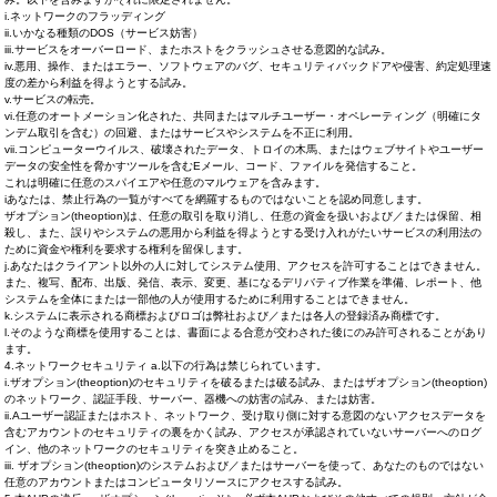
i.ネットワークのフラッディング
ii.いかなる種類のDOS（サービス妨害）
iii.サービスをオーバーロード、またホストをクラッシュさせる意図的な試み。
iv.悪用、操作、またはエラー、ソフトウェアのバグ、セキュリティバックドアや侵害、約定処理速
度の差から利益を得ようとする試み。
v.サービスの転売。
vi.任意のオートメーション化された、共同またはマルチユーザー・オペレーティング（明確にタ
ンデム取引を含む）の回避、またはサービスやシステムを不正に利用。
vii.コンピューターウイルス、破壊されたデータ、トロイの木馬、またはウェブサイトやユーザー
データの安全性を脅かすツールを含むEメール、コード、ファイルを発信すること。
これは明確に任意のスパイエアや任意のマルウェアを含みます。
iあなたは、禁止行為の一覧がすべてを網羅するものではないことを認め同意します。
ザオプション(theoption)は、任意の取引を取り消し、任意の資金を扱いおよび／または保留、相
殺し、また、誤りやシステムの悪用から利益を得ようとする受け入れがたいサービスの利用法の
ために資金や権利を要求する権利を留保します。
j.あなたはクライアント以外の人に対してシステム使用、アクセスを許可することはできません。
また、複写、配布、出版、発信、表示、変更、基になるデリバティブ作業を準備、レポート、他
システムを全体にまたは一部他の人が使用するために利用することはできません。
k.システムに表示される商標およびロゴは弊社および／または各人の登録済み商標です。
l.そのような商標を使用することは、書面による合意が交わされた後にのみ許可されることがあり
ます。
4.ネットワークセキュリティ a.以下の行為は禁じられています。
i.ザオプション(theoption)のセキュリティを破るまたは破る試み、またはザオプション(theoption)
のネットワーク、認証手段、サーバー、器機への妨害の試み、または妨害。
ii.Aユーザー認証またはホスト、ネットワーク、受け取り側に対する意図のないアクセスデータを
含むアカウントのセキュリティの裏をかく試み、アクセスが承認されていないサーバーへのログ
イン、他のネットワークのセキュリティを突き止めること。
iii. ザオプション(theoption)のシステムおよび／またはサーバーを使って、あなたのものではない
任意のアカウントまたはコンピュータリソースにアクセスする試み。