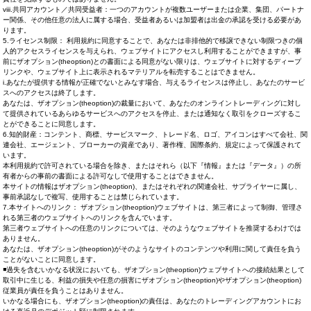
viii.共同アカウント／共同受益者：一つのアカウントが複数ユーザーまたは企業、集団、パートナ
ー関係、その他任意の法人に属する場合、受益者あるいは加盟者は出金の承認を受ける必要があ
ります。
5.ライセンス制限： 利用規約に同意することで、あなたは非排他的で移譲できない制限つきの個
人的アクセスライセンスを与えられ、ウェブサイトにアクセスし利用することができますが、事
前にザオプション(theoption)との書面による同意がない限りは、ウェブサイトに対するディープ
リンクや、ウェブサイト上に表示されるマテリアルを転売することはできません。
i.あなたが提供する情報が正確でないとみなす場合、与えるライセンスは停止し、あなたのサービ
スへのアクセスは終了します。
あなたは、ザオプション(theoption)の裁量において、あなたのオンライントレーディングに対し
て提供されているあらゆるサービスへのアクセスを停止、または通知なく取引をクローズするこ
とができることに同意します。
6.知的財産：コンテント、商標、サービスマーク、トレード名、ロゴ、アイコンはすべて会社、関
連会社、エージェント、ブローカーの資産であり、著作権、国際条約、規定によって保護されて
います。
本利用規約で許可されている場合を除き、またはそれら（以下『情報』または『データ』）の所
有者からの事前の書面による許可なしで使用することはできません。
本サイトの情報はザオプション(theoption)、またはそれぞれの関連会社、サプライヤーに属し、
事前承認なしで複写、使用することは禁じられています。
7.本サイトへのリンク： ザオプション(theoption)ウェブサイトは、第三者によって制御、管理さ
れる第三者のウェブサイトへのリンクを含んでいます。
第三者ウェブサイトへの任意のリンクについては、そのようなウェブサイトを推奨するわけでは
ありません。
あなたは、ザオプション(theoption)がそのようなサイトのコンテンツや利用に関して責任を負う
ことがないことに同意します。
◾過失を含むいかなる状況においても、ザオプション(theoption)ウェブサイトへの接続結果として
取引中に生じる、利益の損失や任意の損害にザオプション(theoption)やザオプション(theoption)
従業員が責任を負うことはありません。
いかなる場合にも、ザオプション(theoption)の責任は、あなたのトレーディングアカウントにお