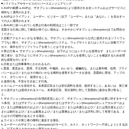
◾ソフトウェアやサービスのリバースエンジニアリング
1.AUPの範囲 a.AUPは、ザオプション(theoption)により提供される全システムおよびサービスに
例外なく適用されます。
b.AUPはクライアント、ユーザー、ビジター（以下『ユーザー』または『あなた』）を含みすべ
ての人に適用されます。
c.本AUPに述べられている禁止行為や利用法はごく一部です
意図する行為に関して確信が持てない場合は、すみやかにザオプション(theoption)までお問合せ
ください。
2.自動アクセス a.いかなる場合にも、ザオプション(theoption)から公式に提供されるソフトウェ
アでない限り、ザオプション(theoption)のシステム、ウェブサイトまたはシステムに自動でアク
セス、操作を行うソフトウェアを使うことはできません。
3.禁止行為 a. ザオプション(theoption)は、以下のようにはシステムを使用せず、またユーザーや
第三者が、以下のようにザオプション(theoption)システムを使用しないことを確認するため合理
的な措置を行います：
b.詐欺または刑事事件にかかわるもの。
c.悪質、悪意ある、悪用、不正利用、中傷的、わいせつ、威嚇的な、または著作権、信用、プライ
バシーおよび／またはその他のいかなる権利を侵害するデータを送信、意図的に受信、アップロ
ード、ダウンロード、使用すること。
d.迷惑行為、不安を引き起こす行為。
e.スパムメールを送信する、未承諾広告または宣伝資料を送信、提供すること。あるいは、第三者
から送付または提供されるスパム、未承諾広告、宣伝資料に対して意図的に返信を受け取るこ
と。
f. ザオプション(theoption)の合理的意見において、ザオプション(theoption)の企業に対するサービ
ス条項、またはザオプション(theoption)のまたはザオプション(theoption)のシェアホルダーおよ
び／または関連会社のおよび／または役員および／または弁護士および／または受託者および／
または銀行および／または顧客および／または業務および／または評判に対して有害である、ま
たはその可能性があるとする場合。
g.ライセンスや第三者の権利に違反する場合。
h.ユーザーへのザオプション(theoption)のサービス、ホスト、ネットワークへ干渉しようとする試
み。以下を含みますがそれに限定されません。