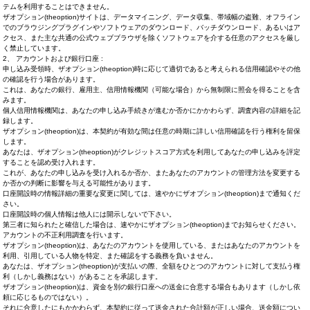
テムを利用することはできません。
ザオプション(theoption)サイトは、データマイニング、データ収集、帯域幅の盗難、オフライン
でのブラウジングプラグインやソフトウェアのダウンロード、バッチダウンロード、あるいはア
クセス、また主な共通の公式ウェブブラウザを除くソフトウェアを介する任意のアクセスを厳し
く禁止しています。
2、 アカウントおよび銀行口座 :
申し込み受領時、ザオプション(theoption)時に応じて適切であると考えられる信用確認やその他
の確認を行う場合があります。
これは、あなたの銀行、雇用主、信用情報機関（可能な場合）から無制限に照会を得ることを含
みます。
個人信用情報機関は、あなたの申し込み手続きが進むか否かにかかわらず、調査内容の詳細を記
録します。
ザオプション(theoption)は、本契約が有効な間は任意の時期に詳しい信用確認を行う権利を留保
します。
あなたは、ザオプション(theoption)がクレジットスコア方式を利用してあなたの申し込みを評定
することを認め受け入れます。
これが、あなたの申し込みを受け入れるか否か、またあなたのアカウントの管理方法を変更する
か否かの判断に影響を与える可能性があります。
口座開設時の情報詳細の重要な変更に関しては、速やかにザオプション(theoption)まで通知くだ
さい。
口座開設時の個人情報は他人には開示しないで下さい。
第三者に知られたと確信した場合は、速やかにザオプション(theoption)までお知らせください。
アカウントの不正利用調査を行います。
ザオプション(theoption)は、あなたのアカウントを使用している、またはあなたのアカウントを
利用、引用している人物を特定、また確認をする義務を負いません。
あなたは、ザオプション(theoption)が支払いの際、全額をひとつのアカウントに対して支払う権
利（しかし義務はない）があることを承認します。
ザオプション(theoption)は、資金を別の銀行口座への送金に合意する場合もあります（しかし依
頼に応じるものではない）。
それに合意したにもかかわらず、本契約に従って送金された合計額が正しい場合、送金額につい