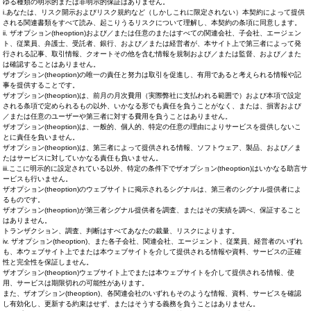
ゆる種類の明示的または非明示的保証はありません。
i.あなたは、リスク開示およびリスク規約など（しかしこれに限定されない）本契約によって提供
される関連書類をすべて読み、起こりうるリスクについて理解し、本契約の条項に同意します。
ii. ザオプション(theoption)および／または任意のまたはすべての関連会社、子会社、エージェン
ト、従業員、弁護士、受託者、銀行、および／または経営者が、本サイト上で第三者によって発
行される記事、取引情報、クオートその他を含む情報を規制および／または監督、および／また
は確認することはありません。
ザオプション(theoption)の唯一の責任と努力は取引を促進し、有用であると考えられる情報や記
事を提供することです。
ザオプション(theoption)は、前月の月次費用（実際弊社に支払われる範囲で）および本項で設定
される条項で定められるもの以外、いかなる形でも責任を負うことがなく、または、損害および
／または任意のユーザーや第三者に対する費用を負うことはありません。
ザオプション(theoption)は、一般的、個人的、特定の任意の理由によりサービスを提供しないこ
とに責任を負いません。
ザオプション(theoption)は、第三者によって提供される情報、ソフトウェア、製品、および／ま
たはサービスに対していかなる責任も負いません。
iii.ここに明示的に設定されている以外、特定の条件下でザオプション(theoption)はいかなる助言サ
ービスも行いません。
ザオプション(theoption)のウェブサイトに掲示されるシグナルは、第三者のシグナル提供者によ
るものです。
ザオプション(theoption)が第三者シグナル提供者を調査、またはその実績を調べ、保証すること
はありません。
トランザクション、調査、判断はすべてあなたの裁量、リスクによります。
iv. ザオプション(theoption)、また各子会社、関連会社、エージェント、従業員、経営者のいずれ
も、本ウェブサイト上でまたは本ウェブサイトを介して提供される情報や資料、サービスの正確
性と完全性を保証しません。
ザオプション(theoption)ウェブサイト上でまたは本ウェブサイトを介して提供される情報、使
用、サービスは期限切れの可能性があります。
また、ザオプション(theoption)、各関連会社のいずれもそのような情報、資料、サービスを確認
し有効化し、更新する約束はせず、またはそうする義務を負うことはありません。