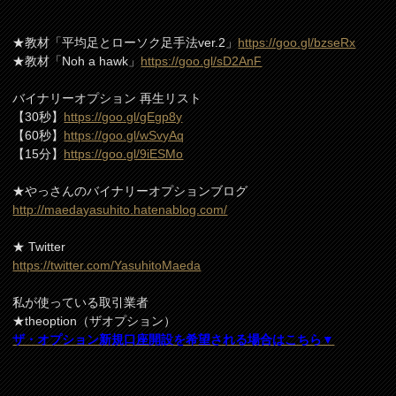
★教材「平均足とローソク足手法ver.2」
https://goo.gl/bzseRx
★教材「Noh a hawk」
https://goo.gl/sD2AnF
バイナリーオプション 再生リスト
【30秒】
https://goo.gl/gEgp8y
【60秒】
https://goo.gl/wSvyAq
【15分】
https://goo.gl/9iESMo
★やっさんのバイナリーオプションブログ
http://maedayasuhito.hatenablog.com/
★ Twitter
https://twitter.com/YasuhitoMaeda
私が使っている取引業者
★theoption（ザオプション）
ザ・オプション新規口座開設を希望される場合はこちら▼