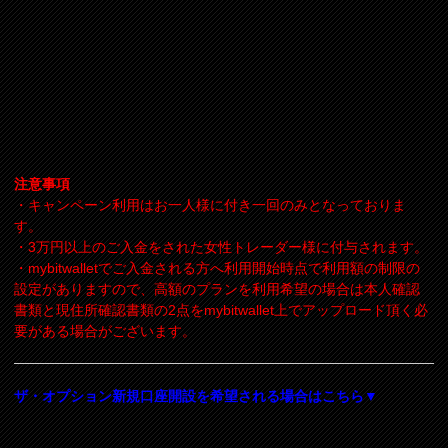
注意事項
・キャンペーン利用はお一人様に付き一回のみとなっておりま
す。
・3万円以上のご入金をされた女性トレーダー様に付与されます。
・mybitwalletでご入金される方へ利用開始時点で利用額の制限の
設定がありますので、高額のプランを利用希望の場合は本人確認
書類と現住所確認書類の2点をmybitwallet上でアップロード頂く必
要がある場合がございます。
ザ・オプション新規口座開設を希望される場合はこちら▼