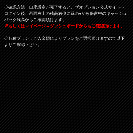
◇確認方法：口座設定が完了すると、ザオプション公式サイトへ
ログイン後、画面右上の残高右側に緑の●から保留中のキャッシュ
バック残高からご確認頂けます。
※もしくはマイページ→ダッシュボードからもご確認頂けます。
◇各種プラン：ご入金額によりプランをご選択頂けますので以下
よりご確認下さい。