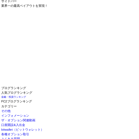
サイドバー
業界一の最高ペイアウトを実現！
ブログランキング
人気ブログランキング
金融・投資ランキング
FC2ブログランキング
カテゴリー
その他
インフォメーション
ザ・オプション関連動画
口座開設&入出金
bitwallet（ビットウォレット）
各種オプション取引
よくある質問