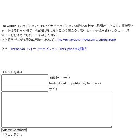
TheOption（ジオプション）のバイナリーオプションは最短30秒から取引ができます。高機能チ
ャートは分析も可能で、4通貨同時に見れるので使えると思います。手法を合わせると・・最
強・・おおげさでした・・すみまんせん。
ただ勝率が上がる手法に興味があれば⇒
http://binaryoptionhow.com/archives/3686
タグ：
Theoption
,
バイナリーオプション
,
TheOption30秒取引
コメントを残す
名前 (required)
Mail (will not be published) (required)
サイト
サブコンテンツ