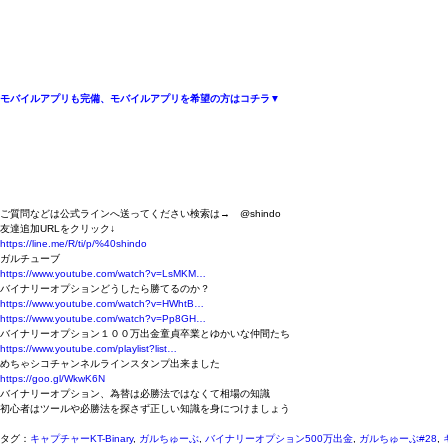
モバイルアプリも完備、モバイルアプリを希望の方はコチラ▼
ご質問などは公式ラインへ送ってください検索は→ @shindo
友達追加URLをクリック↓
https://line.me/R/ti/p/%40shindo
ガルチューブ
https://www.youtube.com/watch?v=LsMKM…
バイナリーオプションどうしたら勝てるのか？
https://www.youtube.com/watch?v=HWhtB…
https://www.youtube.com/watch?v=Pp8GH…
バイナリーオプション１００万出金童貞卒業とゆかいな仲間たち
https://www.youtube.com/playlist?list…
めちゃシコチャンネルラインスタンプ出来ました
https://goo.gl/WkwK6N
バイナリーオプション、為替は必勝法ではなくて相場の知識
初心者はツールや必勝法を探さず正しい知識を身につけましょう
タグ：
キャプチャーKT-Binary
,
ガルちゅーぶ
,
バイナリーオプション500万出金
,
ガルちゅーぶ#28
,