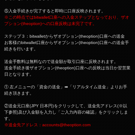
⑤入金手続きが完了すると即時に口座反映されます。
※この時点ではbitwallet口座への入金ステップとなっており、ザオ
プション(theoption)への口座反映は未完了です。
ステップ３：bitwalletからザオプション(theoption)口座への送金
お客様のbitwallet口座からザオプション(theoption)口座への送金手
続きを行います。
送金手数料は無料なので送金額が取引口座に反映されます。
送金手続き後ザオプション(theoption)口座への反映は当日か翌営業
日となります。
① 左メニューの「資金の送金」➡「リアルタイム送金」よりお手
続き頂きます。
②送金元口座(JPY 日本円)をクリックして、送金先アドレス(※以
下参照)及び入金額を入力し「ご入力内容の確認」をクリックしま
す。
※送金先アドレス：
accounts@theoption.com