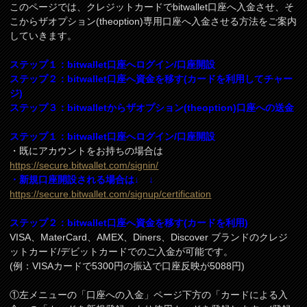
このページでは、クレジットカードでbitwallet口座へ入金させ、そ
こからザオプション(theoption)専用口座へ入金させる方法をご案内
していきます。
ステップ１：bitwallet口座へログイン/口座開設
ステップ２：bitwallet口座へ資金を移す(カードを利用してチャー
ジ)
ステップ３：bitwalletからザオプション(theoption)口座への送金
ステップ１：bitwallet口座へログイン/口座開設
・既にアカウントをお持ちの場合は
https://secure.bitwallet.com/signin/
・新規口座開設される場合は↓ ↓
https://secure.bitwallet.com/signup/certification
ステップ２：bitwallet口座へ資金を移す(カードを利用)
VISA、MaterCard、AMEX、Diners、Discover ブランドのクレジ
ットカード/デビットカードでのご入金が可能です。
(例：VISAカードで5300円の振込で口座反映が5088円)
①左メニューの「口座への入金」ページ下方の「カードによる入