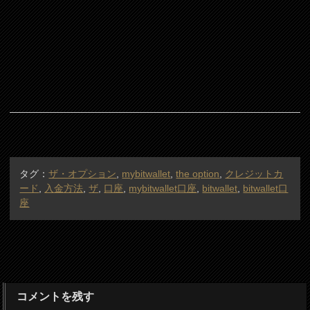
タグ：
ザ・オプション
,
mybitwallet
,
the option
,
クレジットカ
ード
,
入金方法
,
ザ
,
口座
,
mybitwallet口座
,
bitwallet
,
bitwallet口
座
コメントを残す