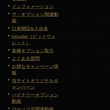
インフォメーション
ザ・オプション関連動
画
口座開設&入出金
bitwallet（ビットウォ
レット）
各種オプション取引
よくある質問
お得なキャンペーン情
報
当サイトオリジナルキ
ャンペーン
バイナリーオプション
動画
ローソク足関連動画