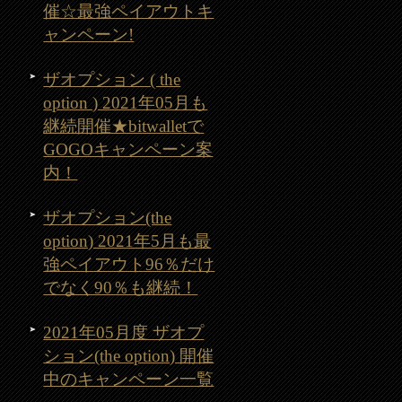
催☆最強ペイアウトキ
ャンペーン!
ザオプション ( the
option ) 2021年05月も
継続開催★bitwalletで
GOGOキャンペーン案
内！
ザオプション(the
option) 2021年5月も最
強ペイアウト96％だけ
でなく90％も継続！
2021年05月度 ザオプ
ション(the option) 開催
中のキャンペーン一覧