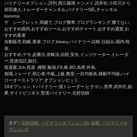
バイナリーオプション,評判,西江義博,ケンメイ,武井壮,小田川さり,
前田康人,トレーダーチャンネル,バイナリーS氏,チャンネル
kazuma
ザ シークレット,両建て,ブログ勝率,ブログランキング,勝てない,
おすすめ国内,おすすめツール,おすすめチャート,おすすめ通貨,お
すすめ業者
自動販売,戦略,業者,ブログ,binary,バイナリー,比較,仕組み,国内,税
金,
おすすめ,デモ,必勝法,攻略法,比較,安全,インジケーター,トレーダ
ー,投資信託,銀行,
投資家,2ch,投資 ,種類,勉強,FX,株,BO,為替,外為,
相場,トレード,初心者,中級,上級,教室,一目均衡表,移動平均線,ハイ
ローオーストラリア,オプションビット,
24オプション,Ｙバイナリー,億トレーダー,ヒサヨシ,黒帯,武井壮,副
業,サイドビジネス,堅実バイナリー,北村信樹
タグ：
北村信樹
,
バイナリーオプション20
,
副業
,
バイナリーオ
プション2