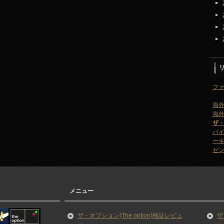
ファ
海外
海外
ザ
バ
ー
ゼン
メニュー
ザ・オプション(The option)検証レビュ
ザ