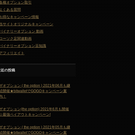
各種オプション取引
よくある質問
お得なキャンペーン情報
当サイトオリジナルキャンペーン
バイナリーオプション 動画
ローソク足関連動画
バイナリーオプション豆知識
アフィリエイト
最近の投稿
ザオプション ( the option ) 2021年06月も継
続開催★bitwalletでGOGOキャンペーン案
内！
ザオプション(the option) 2021年6月も開催
☆最強ペイアウトキャンペーン!
ザオプション ( the option ) 2021年05月も継
続開催★bitwalletでGOGOキャンペーン案