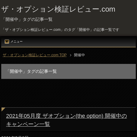
ザ・オプション検証レビュー.com
「開催中」タグの記事一覧
「ザ・オプション検証レビュー.com」のタグ「開催中」の記事一覧です
メニュー
ザ・オプション検証レビュー.com TOP
開催中
「開催中」タグの記事一覧
2021年05月度 ザオプション(the option) 開催中の
キャンペーン一覧