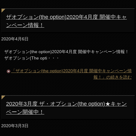
ザオプション(the option)2020年4月度 開催中キャ
ンペーン情報！
2020年4月6日
ザオプション(the option)2020年4月度 開催中キャンペーン情報！
ザオプション(The opti・・・
「ザオプション(the option)2020年4月度 開催中キャンペーン情
報！」の続きを読む
2020年3月度 ザ・オプション(the option)★キャン
ペーン開催中！
2020年3月3日