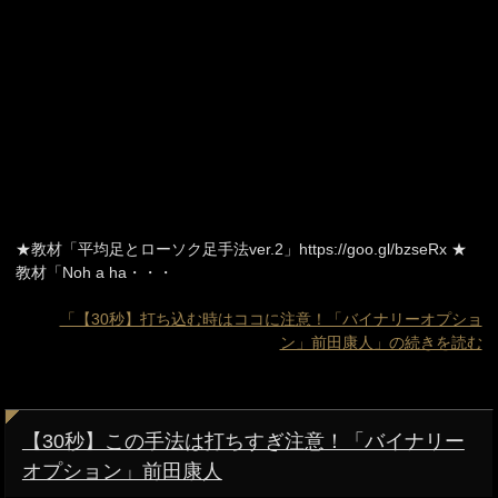
★教材「平均足とローソク足手法ver.2」https://goo.gl/bzseRx ★
教材「Noh a ha・・・
「【30秒】打ち込む時はココに注意！「バイナリーオプショ
ン」前田康人」の続きを読む
【30秒】この手法は打ちすぎ注意！「バイナリー
オプション」前田康人