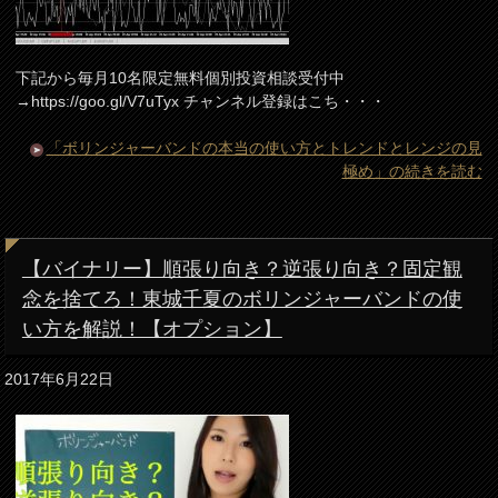
下記から毎月10名限定無料個別投資相談受付中
→https://goo.gl/V7uTyx チャンネル登録はこち・・・
「ボリンジャーバンドの本当の使い方とトレンドとレンジの見
極め」の続きを読む
【バイナリー】順張り向き？逆張り向き？固定観
念を捨てろ！東城千夏のボリンジャーバンドの使
い方を解説！【オプション】
2017年6月22日