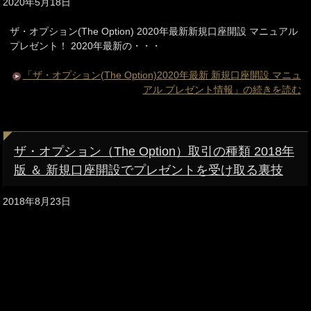
2020年5月18日
ザ・オプション(The Option) 2020年最新新規口座開設 マニュアル
プレゼント！ 2020年最新の・・・
「ザ・オプション(The Option)2020年最新 新規口座開設 マニュ
アル プレゼント情報」の続きを読む
ザ・オプション（The Option）取引の種類 2018年
版 ＆ 新規口座開設でプレゼントを受け取る裏技
2018年8月23日