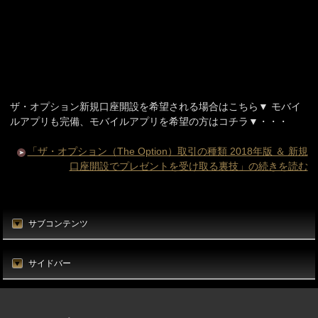
ザ・オプション新規口座開設を希望される場合はこちら▼ モバイ
ルアプリも完備、モバイルアプリを希望の方はコチラ▼・・・
「ザ・オプション（The Option）取引の種類 2018年版 ＆ 新規
口座開設でプレゼントを受け取る裏技」の続きを読む
サブコンテンツ
サイドバー