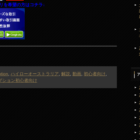
リを希望の方はコチラ↓
ption
,
ハイローオーストラリア
,
解説
,
動画
,
初心者向け
,
プション初心者向け