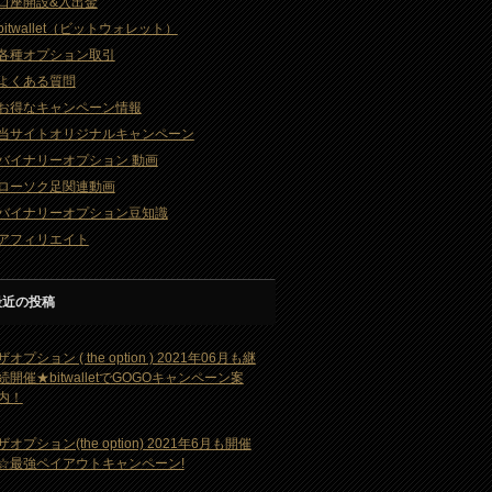
口座開設&入出金
bitwallet（ビットウォレット）
各種オプション取引
よくある質問
お得なキャンペーン情報
当サイトオリジナルキャンペーン
バイナリーオプション 動画
ローソク足関連動画
バイナリーオプション豆知識
アフィリエイト
最近の投稿
ザオプション ( the option ) 2021年06月も継
続開催★bitwalletでGOGOキャンペーン案
内！
ザオプション(the option) 2021年6月も開催
☆最強ペイアウトキャンペーン!