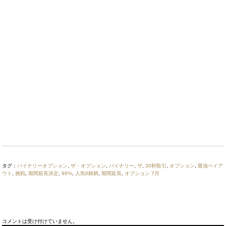
タグ：
バイナリーオプション
,
ザ・オプション
,
バイナリー
,
ザ
,
30秒取引
,
オプション
,
最強ペイア
ウト
,
挑戦
,
期間延長決定
,
96%
,
人気6銘柄
,
期間延長
,
オプション 7月
コメントは受け付けていません。