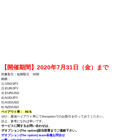
【開催期間】2020年7月31日（金）まで
対象取引：短期取引 30秒
銘柄：
1) USD/JPY
2) EUR/JPY
3) EUR/USD
4) AUD/JPY
5) AUD/USD
6) NZD/USD
ペイアウト率： 96％
ぜひ、最強ペイアウト率にてtheoptionでのお取引を行ってみてください。
以上、参考になれば幸いです。
サービスに関するお問い合わせは、
ザオプション(The option)該当部署までご連絡下さい。
ザオプション(The option) team各種お問合せ
一般：
info@theoption.com