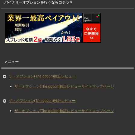
バイナリーオプションを行うならコチラ▼
メニュー
ザ・オプション(The option)検証レビュー
ザ・オプション(The option)検証レビューサイトマップページ
ザ・オプション(The option)検証レビュー
ザ・オプション(The option)検証レビューサイトマップページ