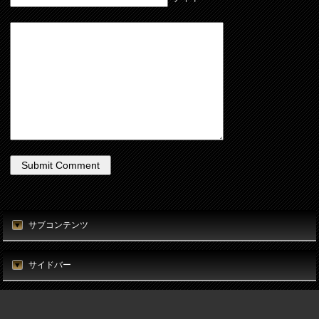
サブコンテンツ
サイドバー