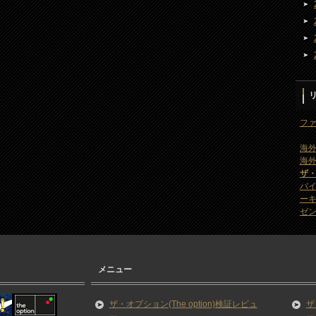
ファ
海外
海外
ザ
バ
ー
ゼン
メニュー
ザ・オプション(The option)検証レビュ
ザ