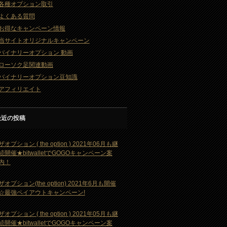
各種オプション取引
よくある質問
お得なキャンペーン情報
当サイトオリジナルキャンペーン
バイナリーオプション 動画
ローソク足関連動画
バイナリーオプション豆知識
アフィリエイト
最近の投稿
ザオプション ( the option ) 2021年06月も継
続開催★bitwalletでGOGOキャンペーン案
内！
ザオプション(the option) 2021年6月も開催
☆最強ペイアウトキャンペーン!
ザオプション ( the option ) 2021年05月も継
続開催★bitwalletでGOGOキャンペーン案