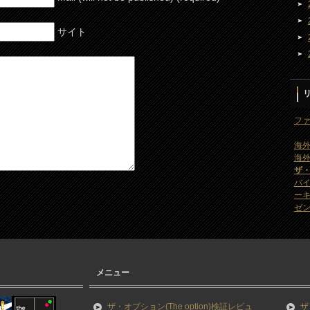
サイト
ファ
海外
海外
ザ
バ
ー
ゼン
メニュー
ザ・オプション(The option)検証レビュ
ザ