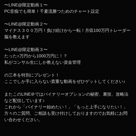
〜LINE@限定動画１〜
PC音痴でも簡単！千夏流勝つためのチャート設定
〜LINE@限定動画２〜
マイナス３００万円！負け続けから一転！月収100万円トレーダー
脳を教えます
〜LINE@限定動画３〜
たった○万円から1000万円に！？
私がコンサル生にしか教えない資金管理
の三本を特別にプレゼント！
ここでしか手に入らない貴重な動画をぜひゲットしてください♪
またこのLINE＠ではバイナリーオプションの秘密、裏技、攻略法
など配信しています♪
これから「バイナリー始めたい！」「もっと上手になりたい！」
方々のご質問、ご相談も受け付けしておりますのでお気軽にお問
い合わせください。