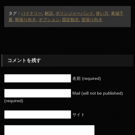
タグ：
バイナリー
,
解説
,
ボリンジャーバンド
,
使い方
,
東城千
夏
,
順張り向き
,
オプション
,
固定観念
,
逆張り向き
コメントを残す
名前 (required)
Mail (will not be published)
(required)
サイト